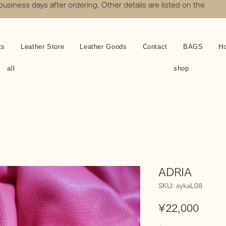
 business days after ordering. Other details are listed on the
ts
Leather Store
Leather Goods
Contact
BAGS
H
all
shop
ADRIA
SKU: aykaL08
Price
¥22,000