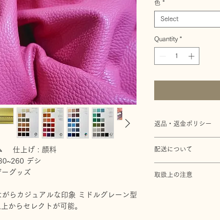
色
*
Select
Quantity
*
返品・返金ポリシー
万一不良品の場合は、
配送について
ム 仕上げ : 顔料
返品、交換致します。
いたします。お客様の
30~260 デシ
配送料は一律無料です
します。
ザーグッズ
取扱上の注意
たします。コンビニ決
ります。コンビニ決済
革の取り都合によりイ
がらカジュアルな印象 ミドルグレーン型
がございますのでご了
類以上からセレクトが可能。
脱色・衣類などへの色