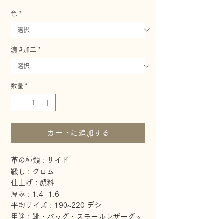
格
色
*
漉き加工
*
数量
*
カートに追加する
革の種類 : サイド

鞣し : クロム

仕上げ : 顔料

厚み : 1.4 -1.6

平均サイズ : 190~220 デシ

用途 : 靴・バッグ・スモールレザーグッ