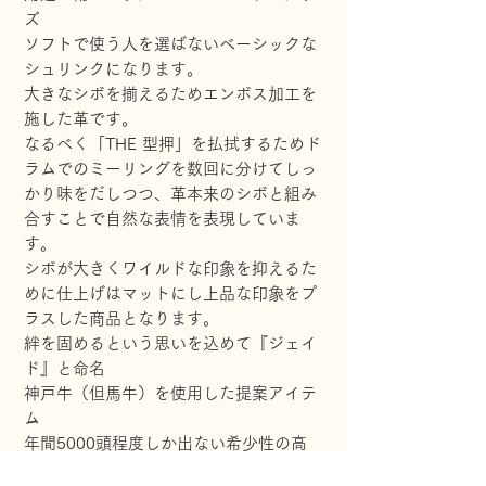
ズ

ソフトで使う人を選ばないベーシックな
シュリンクになります。

大きなシボを揃えるためエンボス加工を
施した革です。

なるべく「THE 型押」を払拭するためド
ラムでのミーリングを数回に分けてしっ
かり味をだしつつ、革本来のシボと組み
合すことで自然な表情を表現していま
す。

シボが大きくワイルドな印象を抑えるた
めに仕上げはマットにし上品な印象をプ
ラスした商品となります。

絆を固めるという思いを込めて『ジェイ
ド』と命名

神戸牛（但馬牛）を使用した提案アイテ
ム

年間5000頭程度しか出ない希少性の高
い革。
