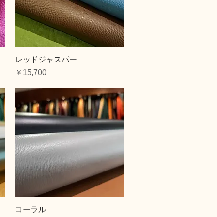
クイックビュー
レッドジャスパー
価格
￥15,700
クイックビュー
コーラル