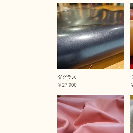
クイックビュー
ダグラス
価格
￥27,900
￥