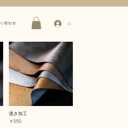
問い合わせ
ログイン
クイックビュー
漉き加工
価格
￥550