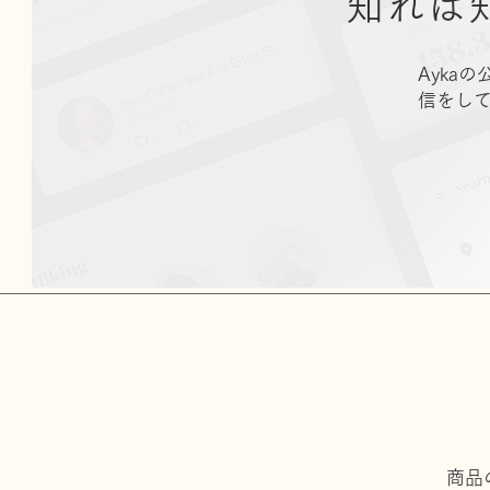
知れば
Ayka
信をし
商品