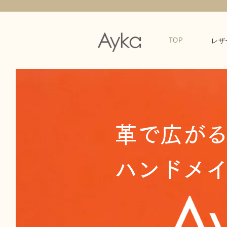
TOP
レザ
革で広が
ハンドメ