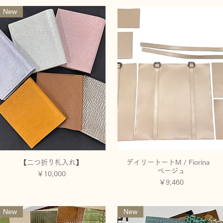
New
【二つ折り札入れ】
デイリートートM / Fiorina
クイックビュー
クイックビュー
ベージュ
価格
￥10,000
価格
￥9,460
New
New