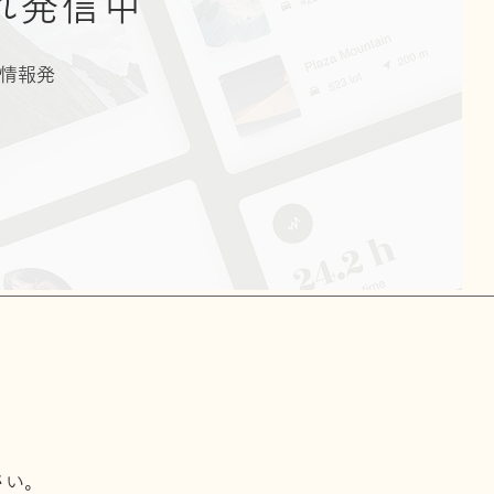
れ発信中
の情報発
さい。