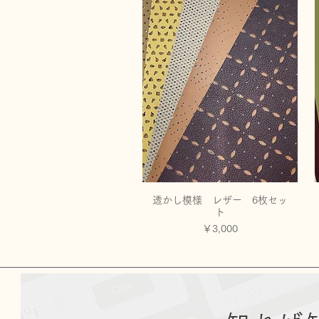
透かし模様 レザー 6枚セッ
クイックビュー
ト
価格
￥3,000