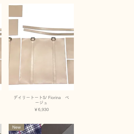
デイリートートS/ Fiorina ベ
クイックビュー
ージュ
価格
￥6,930
New