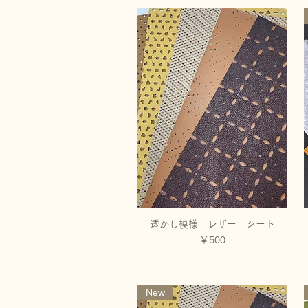
透かし模様 レザー シート
クイックビュー
価格
￥500
New